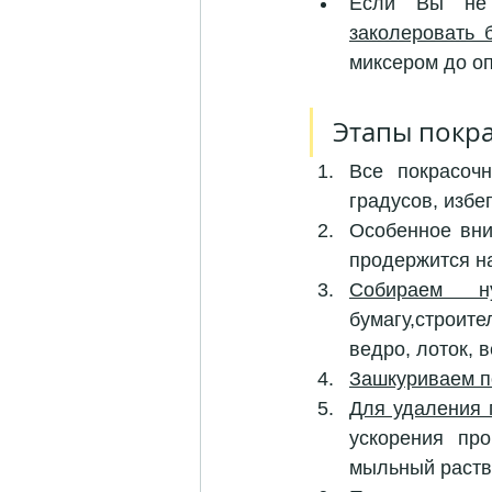
Если Вы не 
заколеровать 
миксером до оп
Этапы покра
Все покрасоч
градусов, избе
Особенное вни
продержится н
Собираем ну
бумагу,строит
ведро, лоток, 
Зашкуриваем п
Для удаления 
ускорения про
мыльный раств