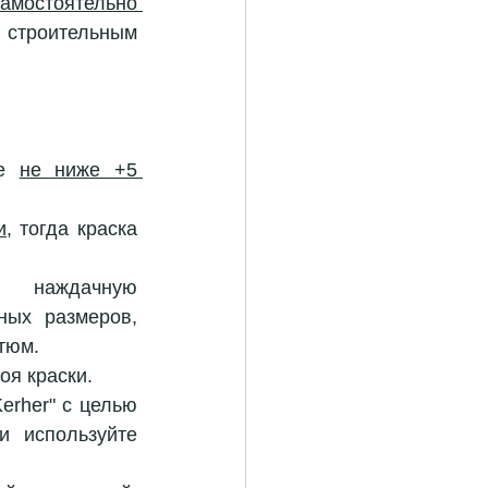
амостоятельно 
строительным 
е 
не ниже +5 
и
, тогда краска 
 наждачную 
ных размеров, 
стюм.
оя краски.
rher" с целью 
 используйте 