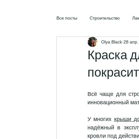
Все посты
Строительство
Ла
Olya Black
28 апр.
Краска д
покрасит
Всё чаще для стро
инновационный мат
У многих 
крыши д
надёжный в эксплу
кровли под действи