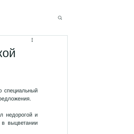
кой
о специальный 
редложения. 
л недорогой и 
 в выцветании 