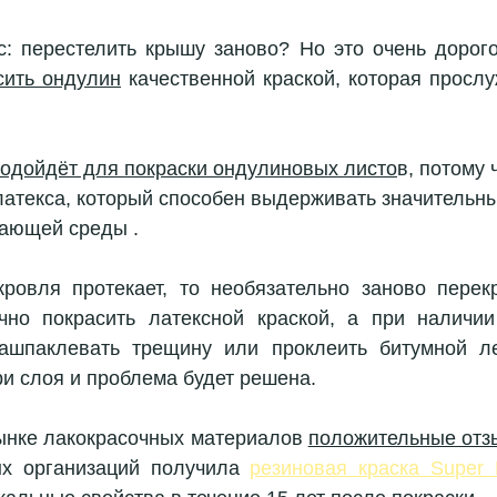
с: перестелить крышу заново? Но это очень дорого
сить ондулин
 качественной краской, которая прослу
подойдёт для покраски ондулиновых листо
в, потому 
латекса, который способен выдерживать значительн
ающей среды .
ровля протекает, то необязательно 
заново
 перек
чно покрасить латексной краской, а при наличии
ашпаклевать трещину или проклеить битумной ле
ри слоя и проблема будет решена.
ынке лакокрасочных материалов 
положительные отз
ых организаций получила 
резиновая краска Super