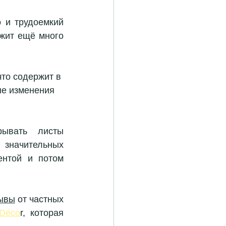
 и трудоемкий 
жит ещё много 
что содержит в 
ые изменения 
рывать  листы 
 значительных 
нтой и потом 
ывы
 от частных 
 Déco
r, которая 