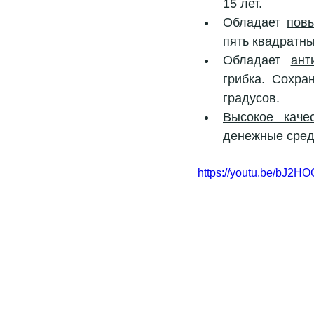
15 лет.
Обладает 
пов
пять квадратны
Обладает 
ант
грибка. Сохра
градусов.
Высокое каче
денежные сред
https://youtu.be/bJ2HO