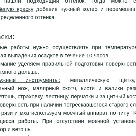
нашли подходящий оттенок, тогда можно 
с
белую краску
 добавив нужный колер и перемешав 
ределенного оттенка.
ски:
ные работы нужно осуществлять при температур
гая выпадения осадков в течение 10 часов. 
мание уделяем 
правильной подготовки поверхност
амного дольше.
жные инструменты:
 металлическую щётку,
ельный нож, малярный скотч, кисти и валики раз
ветошь, страховку, лестницу, перчатки и защитный ко
оверхность
 при наличии потрескавшегося старого сл
грязи и мха
 используем моечный аппарат по типу "Ke
цесса работы. При отсутствии моечной установки
ор и ветошь.