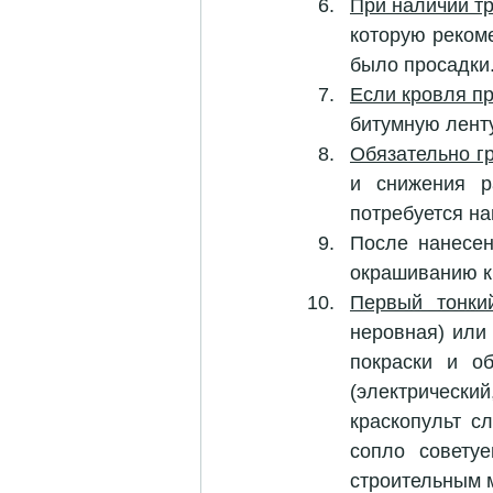
При наличии т
которую рекоме
было просадки.
Если кровля п
битумную ленту
Обязательно г
и снижения р
потребуется на
После нанесен
окрашиванию к
Первый тонки
неровная) или 
покраски и о
(электрический
краскопульт с
сопло совету
строительным 