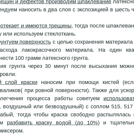
рещин и дефектов производим шпаклевание
 латексн
ндуем наносить в два слоя с экспозицией в шесть ча
 
ротекает и имеются трещины
, тогда после шпаклеван
 или используем стеклоткань.
рунтуем поверхность
 с целью сохранения материала 
асхода лакокрасочного материала. На один ква
нести 100 грамм латексного грунта.
ия грунта через 30 минут после высыхания можно
ровли.
й слой краски
 наносим при помощи кистей (если
валиков( при ровной поверхности). Также для ускор
блегчения процесса работы советуем 
использова
, воздушный или безвоздушный) с соплом 515, 517 
лабый, тогда чтобы краска свободно распылялась 
ем 
разбавить краску водой (до 10%)
 и тщательн
миксером.