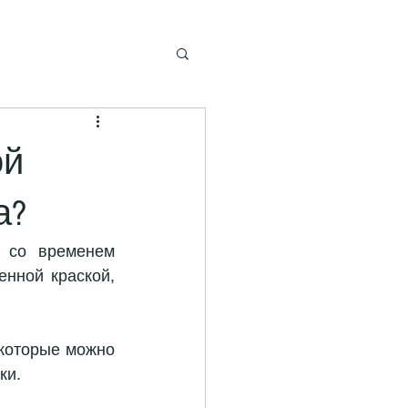
ой
а?
 со временем 
нной краской, 
 которые можно 
ки.