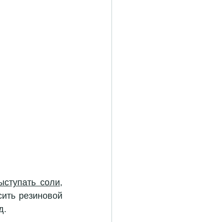
ыступать соли
, 
ить резиновой 
д.