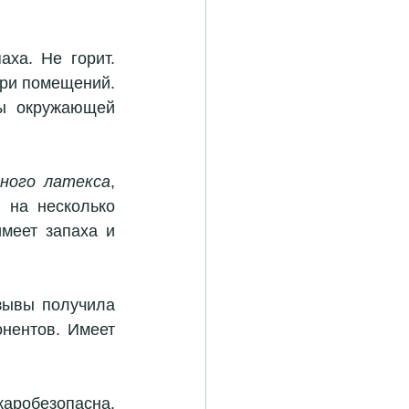
ха. Не горит. 
три помещений.
ы окружающей 
ного латекса
, 
 на несколько 
меет запаха и 
Среди строителей и частных лиц в течение 20 лет положительные отзывы получила 
нентов. Имеет 
аробезопасна. 