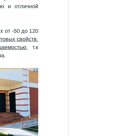
ю и отличной 
 от -50 до 120 
етовых свойств.
цаемостью
, т.к 
ра.