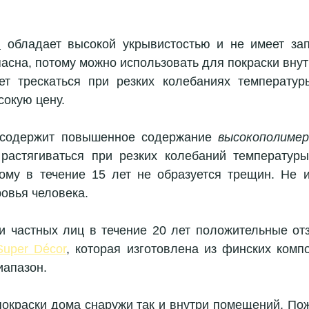
:
 обладает высокой укрывистостью и не имеет запа
пасна, потому можно использовать для покраски вну
т трескаться при резких колебаниях температур
сокую цену.
 содержит повышенное содержание 
высокополимер
растягиваться при резких колебаний температуры
ому в течение 15 лет не образуется трещин. Не и
овья человека.
Super Décor
, которая изготовлена из финских компо
иапазон.
покраски дома снаружи так и внутри
 помещений. Пож