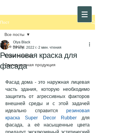
Пост
Все посты
Olya Black
Все посты
28 апр. 2022 г.
2 мин. чтения
Резиновая краска для
Строительство
фасада
Лакокрасочная продукция
Фасад дома - это наружная лицевая 
часть здания, которую необходимо 
защитить от агрессивных факторов 
внешней среды и с этой задачей 
идеально справится 
резиновая 
краска Super Decor Rubber
 для 
фасада, а её насыщенные цвета 
придадут эксклюзивный эстетический 