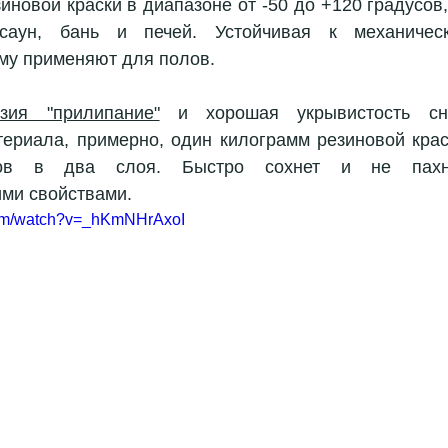
зиновой краски в диапазоне от -50 до +120 градусов,
саун, бань и печей. Устойчивая к механическ
му применяют для полов. 
зия "прилипание"
 и хорошая укрывистость сни
териала, примерно, один килограмм резиновой краск
ров в два слоя. Быстро сохнет и не пахне
ми свойствами.
com/watch?v=_hKmNHrAxoI