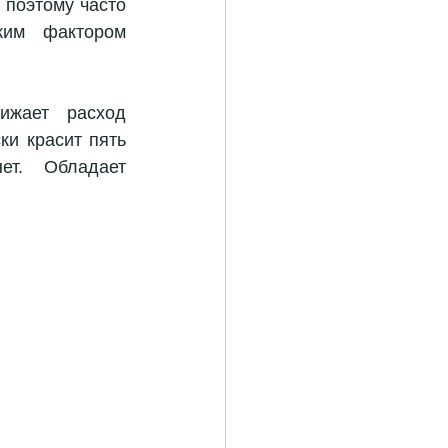
 поэтому часто 
им фактором 
жает расход 
и красит пять 
т. Обладает 