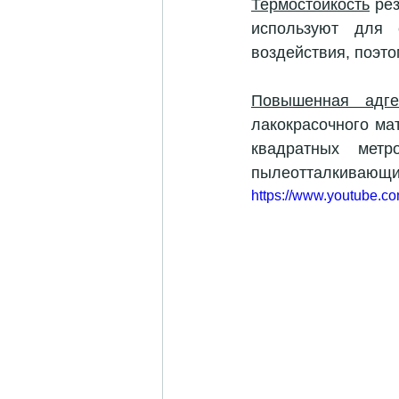
Термостойкость
 ре
используют для 
воздействия, поэто
Повышенная адге
лакокрасочного ма
квадратных мет
пылеотталкивающи
https://www.youtube.