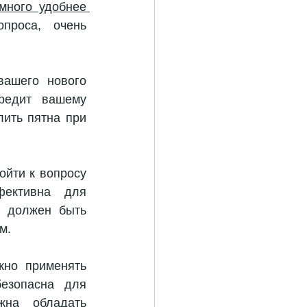
много удобнее 
проса, очень 
ашего нового 
редит вашему 
ить пятна при 
Чтобы выполнить малярные работы, необходимо очень тщательно подойти к вопросу 
ективна для 
 должен быть 
м.
Для покраски стен внутри квартиры, дома и других помещений нужно применять 
езопасна для 
на обладать 