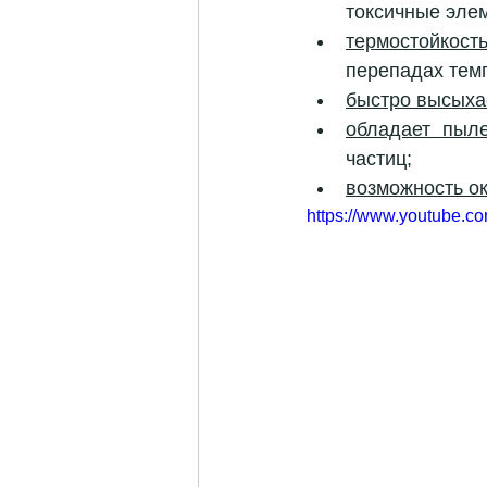
токсичные эле
термостойкост
перепадах темп
быстро высыха
обладает пыл
частиц;
возможность о
https://www.youtube.