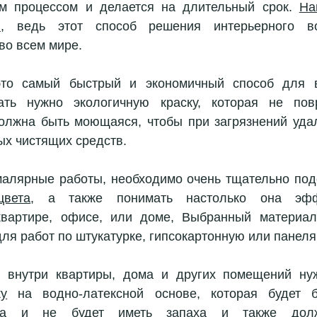
ым процессом и делается на длительный срок. 
На
ы
, ведь этот способ решения интерьерного во
во всем мире.
это самый быстрый и экономичный способ для в
ать нужно экологичную краску, которая не пов
олжна быть моющаяся, чтобы при загрязнений удал
х чистящих средств.
цвета
, а также понимать настолько она эфф
квартире, офисе, или доме, Выбранный материал
ля работ по штукатурке, гипсокартонную или панеля
ку
 на водно-латексной основе, которая будет б
ека и не будет иметь запаха и также долж