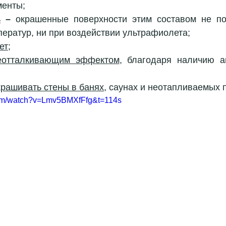
менты;
ь
 – 
окрашенные поверхности этим составом не пор
ератур, ни при воздействии ультрафиолета;
ет;
еотталкивающим эффектом
, благодаря наличию ан
крашивать стены в банях
, саунах и неотапливаемых
com/watch?v=Lmv5BMXfFfg&t=114s