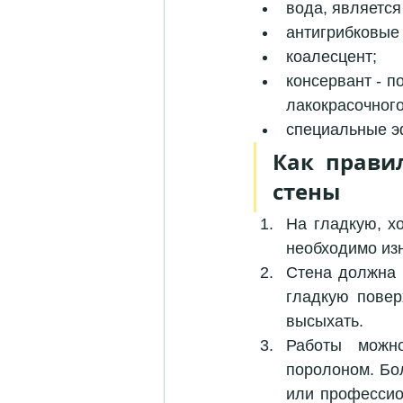
вода, является
антигрибковые 
коалесцент;
консервант - п
лакокрасочног
специальные э
Как прави
стены 
На гладкую, х
необходимо из
Стена должна 
гладкую повер
высыхать. 
Работы можн
поролоном. Бол
или професси