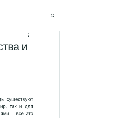
ства и
ь существуют 
р, так и для 
ями – все это 