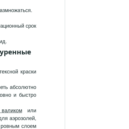
размножаться.
ационный срок 
ид.
уренные 
ексной краски 
меть абсолютно 
овно и быстро 
 валиком
 или 
ля аэрозолей, 
 ровным слоем 