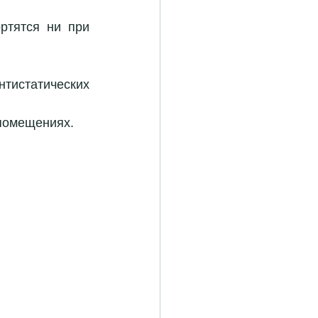
тятся ни при 
тистатических 
 помещениях.