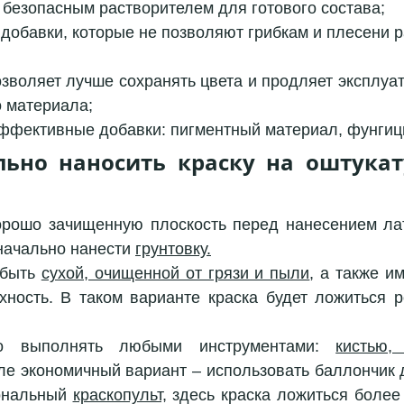
 безопасным растворителем для готового состава;
добавки, которые не позволяют грибкам и плесени 
озволяет лучше сохранять цвета и продляет эксплуат
о материала;
ффективные добавки: пигментный материал, фунгиц
льно наносить краску на оштукат
орошо зачищенную плоскость перед нанесением лат
начально нанести 
грунтовку.
быть 
сухой, очищенной от грязи и пыли
, а также и
хность. В таком варианте краска будет ложиться р
о выполнять любыми инструментами: 
кистью,
е экономичный вариант – использовать баллончик д
ональный 
краскопульт,
 здесь краска ложиться более