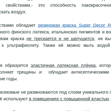
и свойствами,- это способность лакокрасочно
скать воздух.
ствами обладает 
резиновая краска Super Decor R
чного финского латекса, итальянских пигментов и во
вам краска 
не трескается и не шелушится,
 не вы
и к ультрафиолету. Также её можно мыть водой
я образуется 
эластичная латексная плёнка
, кото
олняет трещины и  обладает антисептическими
ие годы. 
насекомые не размножаются под слоем уникального л
ё используют 
в помещениях с повышенной властью
.