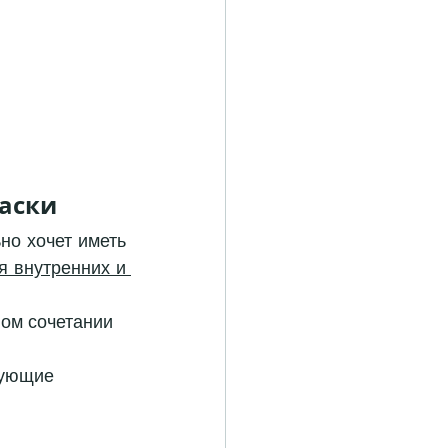
и        
о хочет иметь 
я внутренних и 
ом сочетании 
дующие 