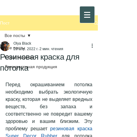
Пост
Все посты
Olya Black
Все посты
28 апр. 2022 г.
2 мин. чтения
Резиновая краска для
Строительство
потолка
Лакокрасочная продукция
Перед окрашиванием потолка 
необходимо выбрать экологичную 
краску, которая не выделяет вредных 
веществ, без запаха и 
соответственно не повредит вашему 
здоровью и вашим близким. Эту 
проблему решает 
резиновая краска 
Super Decor Rubber
 для потолка 