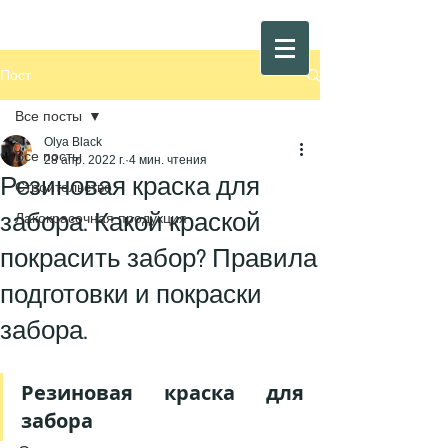
Пост
Все посты
Olya Black
Все посты
28 апр. 2022 г.
4 мин. чтения
Резиновая краска для
Строительство
забора. Какой краской
Лакокрасочная продукция
покрасить забор? Правила
подготовки и покраски
забора.
Резиновая краска для 
забора