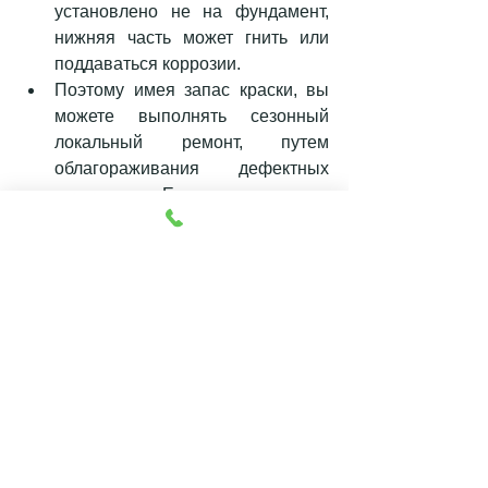
установлено не на фундамент, 
нижняя часть может гнить или 
поддаваться коррозии. 
Поэтому имея запас краски, вы 
можете выполнять сезонный 
локальный ремонт, путем 
облагораживания дефектных 
участков. Естественно, что 
необходимо соблюдать все выше 
описанные правила работы с 
резиновой краской для заборов 
Super Decor.
Спрос на эту 
торговую марку 
большой
, ведь прочность, 
простота использования наличие 
защитной эластичной пленки на 
заборе – делают ограждения 
долговечными, устойчивыми от 
механическим повреждения и 