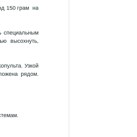
 150 грам  на 
ь специальным 
ю высохнуть, 
пульта. Узкой 
ложена рядом. 
стемам.