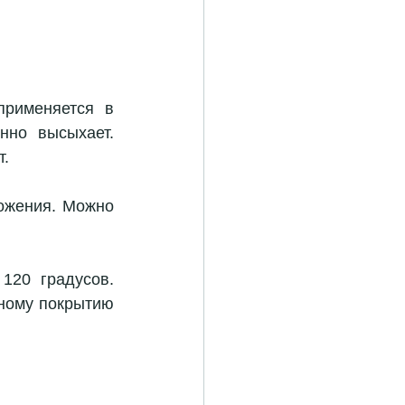
рименяется в 
но высыхает. 
т.
ожения. Можно 
20 градусов. 
ному покрытию 