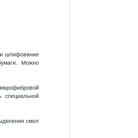
ти шлифование 
маги. Можно 
крофибровой 
 специальной 
ыделения смол 