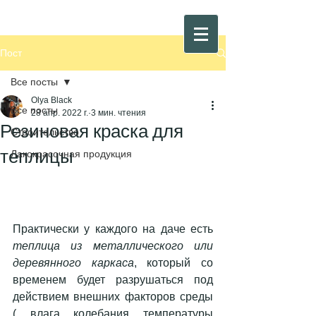
Пост
Все посты
Olya Black
Все посты
28 апр. 2022 г.
3 мин. чтения
Резиновая краска для
Строительство
теплицы
Лакокрасочная продукция
Практически у каждого на даче есть 
теплица из металлического или 
деревянного каркаса
, который со 
временем будет разрушаться под 
действием внешних факторов среды 
( влага колебания температуры 