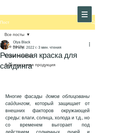
Пост
Все посты
Olya Black
Все посты
28 апр. 2022 г.
3 мин. чтения
Резиновая краска для
Строительство
сайдинга
Лакокрасочная продукция
Многие фасады 
домов облицованы 
сайдингом
, который защищает от 
внешних факторов окружающей 
среды: влаги, солнца, холода и т.д., но 
со временем выгорает под 
действием солнечных лучей и 