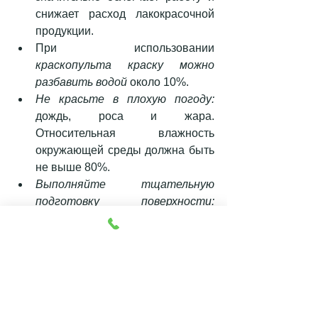
снижает расход лакокрасочной 
продукции.  
При использовании 
краскопульта краску можно 
разбавить водой
 около 10%.  
Не красьте в плохую погоду:
дождь, роса и жара. 
Относительная влажность 
окружающей среды должна быть 
не выше 80%.  
Выполняйте тщательную 
подготовку поверхности:
очистка, шпаклёвка, грунтование 
и покраска в два слоя с 
периодом высыхания около 12 
часов.  
Читайте инструкцию,
 которая 
есть на каждой банке. Советы 