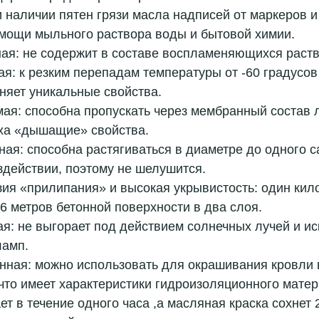
наличии пятен грязи масла надписей от маркеров и
мощи мыльного раствора воды и бытовой химии.  
ая: не содержит в составе воспламеняющихся раств
я: к резким перепадам температуры от -60 градусов
няет уникальные свойства.  
ая: способна пропускать через мембранный состав л
ха «дышащие» свойства.  
ая: способна растягиваться в диаметре до одного с
действии, поэтому не шелушится.  
ия «прилипания» и высокая укрывистость: один кил
6 метров бетонной поверхности в два слоя.  
я: не выгорает под действием солнечных лучей и и
амп.  
нная: можно использовать для окрашивания кровли 
что имеет характеристики гидроизоляционного матер
т в течение одного часа ,а масляная краска сохнет 2