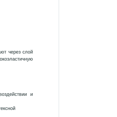
ют через слой 
окоэластичную 
оздействии и 
тексной 