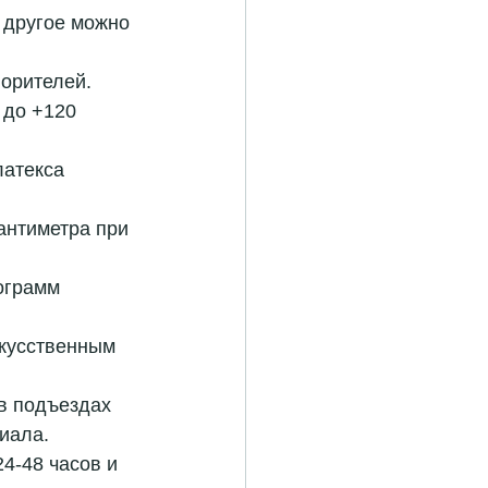
 другое можно 
орителей.  
 до +120 
атекса 
антиметра при 
ограмм 
скусственным 
в подъездах 
иала.  
4-48 часов и 