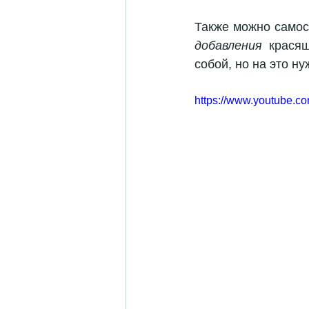
Также можно самос
добавления
 крася
собой, но на это н
https://www.youtube.