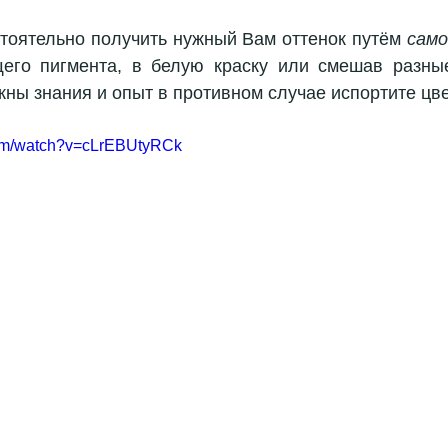
тоятельно получить нужный Вам оттенок путём 
само
щего пигмента, в белую краску или смешав разные
ужны знания и опыт в противном случае испортите цве
com/watch?v=cLrEBUtyRCk