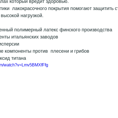
апах который вредит здоровью.  
тики  лакокрасочного покрытия помогают защитить ст
 высокой нагрузкой. 
енный полимерный латекс финского производства  
нты итальянских заводов  
сперсии  
е компоненты против  плесени и грибов  
ксид титана 
com/watch?v=Lmv5BMXfFfg