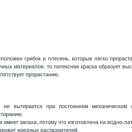
сположен грибок и плесень, которые легко прораста
чных материалов, то латексная краска образует выс
епятствует прорастанию.
: не вытирается при постоянном механическом в
стиранию.  
е имеет запаха, потому что изготовлена на водно-ла
держит вредных растворителей.  