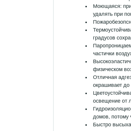
Моющаяся: при 
удалять при по
Пожаробезопсн
Термоустойчива
градусов сохра
Паропроницаем
частички возду
Высокоэластичн
физическом воз
Отличная адгез
окрашивает до 
Цветоустойчива
освещение от л
Гидроизоляцио
домов, потому 
Быстро высыхае