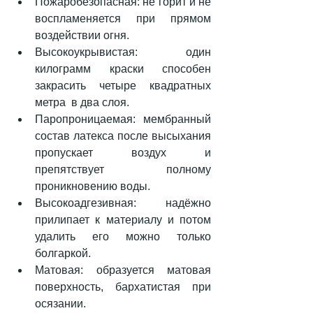
Пожаробезопасная: не горит и не 
воспламеняется при прямом 
воздействии огня.  
Высокоукрывистая:  один 
килограмм краски способен 
закрасить четыре квадратных 
метра  в два слоя.  
Паропроницаемая: мембранный 
состав латекса после высыхания 
пропускает воздух и 
препятствует полному 
проникновению воды.  
Высокоадгезивная: надёжно 
прилипает к материалу и потом 
удалить его можно только 
болгаркой.  
Матовая: образуется матовая 
поверхность, бархатистая при 
осязании.  