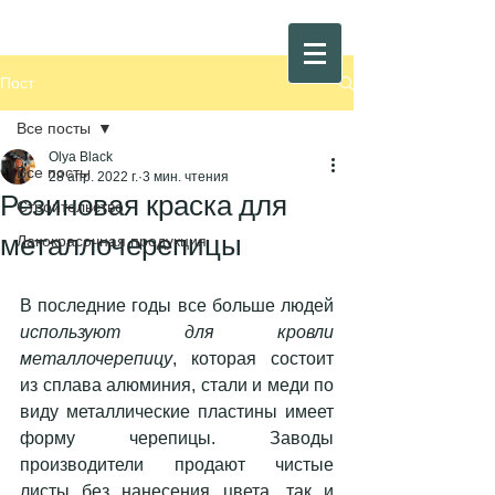
Пост
Все посты
Olya Black
Все посты
28 апр. 2022 г.
3 мин. чтения
Резиновая краска для
Строительство
металлочерепицы
Лакокрасочная продукция
В последние годы все больше людей 
используют для кровли 
металлочерепицу
, которая состоит 
из сплава алюминия, стали и меди по 
виду металлические пластины имеет 
форму черепицы. Заводы 
производители продают чистые 
листы без нанесения цвета, так и 