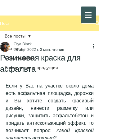
Пост
Все посты
Olya Black
Все посты
28 апр. 2022 г.
3 мин. чтения
Резиновая краска для
Строительство
асфальта
Лакокрасочная продукция
Если у Вас на участке около дома 
есть асфальтная площадка, дорожки 
и Вы хотите создать красивый 
дизайн, нанести разметку или 
рисунки, защитить асфальтобетон и  
придать антискольжящий эффект, то 
возникает вопрос: 
какой краской 
покрасить асфальт?