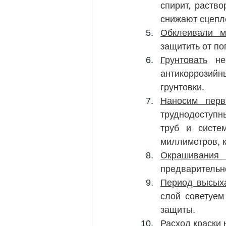
спирит, раство
снижают сцепле
Обклеивали м
защитить от п
Грунтовать
 не
антикоррозийны
грунтовки.
Наносим перв
труднодоступн
труб и систе
миллиметров, к
Окрашивания 
предварительно
Период высыха
слой советуем
защиты.
Расход краски
 