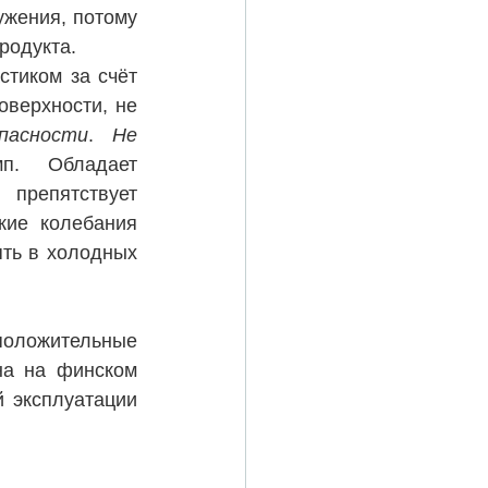
жения, потому 
родукта.
тиком за счёт 
верхности, не 
пасности
. 
Не 
 под постоянным воздействием световых ламп. Обладает 
препятствует 
размножению плесени и ржавчины. Способна выдерживать резкие колебания 
ть в холодных 
оложительные 
на на финском 
 эксплуатации 