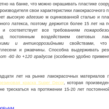
етно на банке, что можно окрашивать пластике соору
производителя свои характеристики лакокрасочного п
еет 
высокую адгезию
 м оцинкованной сталью и плас
ого латекса, поэтому держится более 15 лет на по
 и соответствует все требованиям 
пожаробезо
скими и антикоррозийными
 свойствами, что 
т -60 до +120 градусов
 (особенно удобно применя
адцати лет на рынке лакокрасочных материалов п
резиновая краска Super Decor
, которая произведе
не трескаться на протяжении 15-20 лет постоянной
_Ot0RoNM