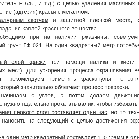
ритель Р 646, и т.д.) с целью удаления масляных п
ние (адгезия) краски с металлом.
алярным скотчем
 и защитной пленкой места, к
опадания каплей красящего вещества.
обходимо при на наличии ржавчины, советуем 
й грунт ГФ-021. На один квадратный метр потребуе
ый слой краски
 при помощи валика и кисти (
ых мест). Для ускорения процесса окрашивания в
м  рекомендуем применять краскопульт  с сопл
оторый значительно облегчает процесс покраски.
начинаем с углов
, а потом делаем движения 
 нужно тщательно прокатать валик, чтобы избежать 
ния первого слоя составляет один час
, но по тех
 наносить на следующий с целью достижения эфф
на один метр квадратный составляет 150 грамм в од