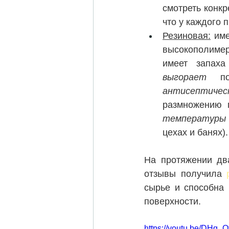
смотреть конкр
что у каждого 
Резиновая:
 им
высокополимерн
имеет запаха
выгорает
антисептиче
температуры о
цехах и банях).
На протяжении дв
отзывы получила 
сырье и способна 
поверхности.
https://youtu.be/DHq