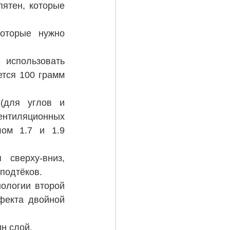
ятен, которые 
оторые нужно 
использовать 
тся 100 грамм 
для углов и 
ентиляционных 
ом 1.7 и 1.9 
сверху-вниз, 
подтёков.
нологии второй 
екта двойной 
ин слой.