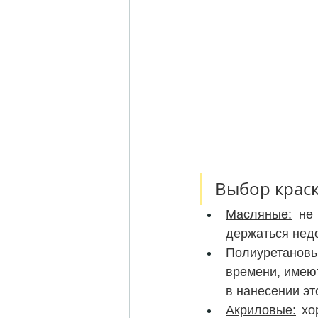
Выбор краск
Масляные:
 не
держаться недо
Полиуретановы
времени, имеют
в нанесении эт
Акриловые:
 хо