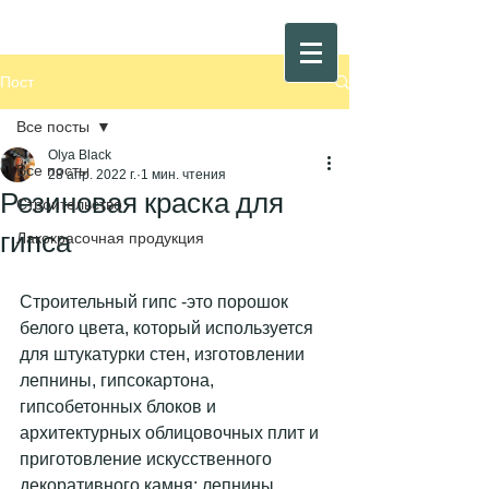
Пост
Все посты
Olya Black
Все посты
28 апр. 2022 г.
1 мин. чтения
Резиновая краска для
Строительство
гипса
Лакокрасочная продукция
Строительный гипс -это порошок 
белого цвета, который используется 
для штукатурки стен, изготовлении 
лепнины, гипсокартона, 
гипсобетонных блоков и 
архитектурных облицовочных плит и 
приготовление искусственного 
декоративного камня: лепнины, 