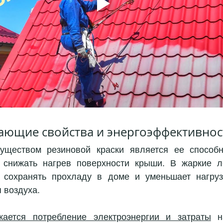
ающие свойства и энергоэффективнос
ществом резиновой краски является ее способно
 снижать нагрев поверхности крыши. В жаркие ле
 сохранять прохладу в доме и уменьшает нагрузк
 воздуха.
жается потребление электроэнергии и затраты
 н