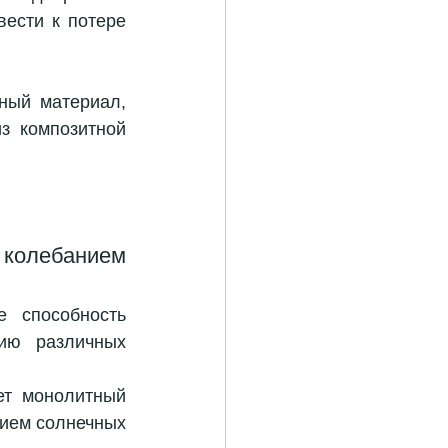
ести к потере 
ый материал, 
 композитной 
колебанием 
 способность 
ию различных 
ет монолитный 
нием солнечных 