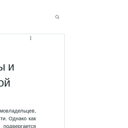
ы и
ой
овладельцев, 
и. Однако как 
подвергается 