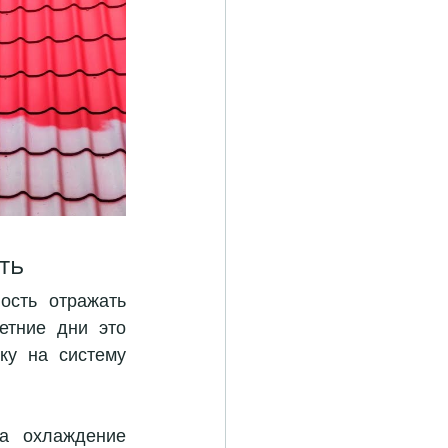
ть
сть отражать 
тние дни это 
у на систему 
а охлаждение 