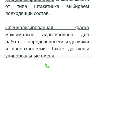
от типа штакетника выбираем 
подходящий состав. 
Специализированная краска
максимально адаптирована для 
работы с определенными изделиями 
и поверхностями. Также доступны 
универсальные смеси. 
https://www.youtube.com/watch?v=NSyT5-
fksa8&t=560s
Обязательно изучаем состав. Все 
компоненты должны быть 