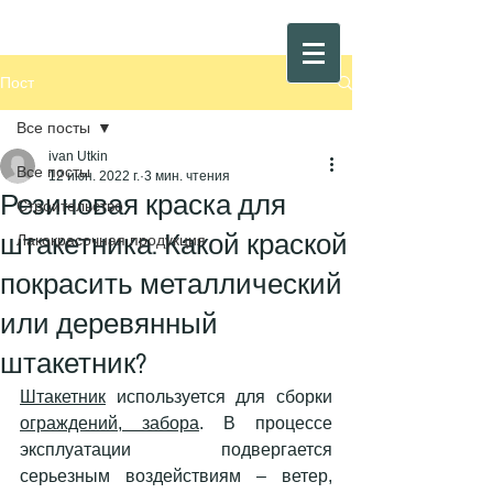
Пост
Все посты
ivan Utkin
Все посты
12 июн. 2022 г.
3 мин. чтения
Резиновая краска для
Строительство
штакетника. Какой краской
Лакокрасочная продукция
покрасить металлический
или деревянный
штакетник?
Штакетник
 используется для сборки 
ограждений, забора
. В процессе 
эксплуатации подвергается 
серьезным воздействиям – ветер, 