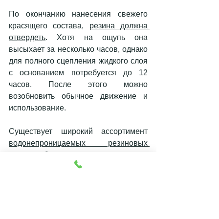
По окончанию нанесения свежего 
красящего состава, 
резина должна 
отвердеть
. Хотя на ощупь она 
высыхает за несколько часов, однако 
для полного сцепления жидкого слоя 
с основанием потребуется до 12 
часов. После этого можно 
возобновить обычное движение и 
использование.
Существует широкий ассортимент 
водонепроницаемых резиновых 
красок
, большинство из которых 
являются многоцелевыми, в то время 
как другие предназначены для 
узкоспециализированных 
применений.