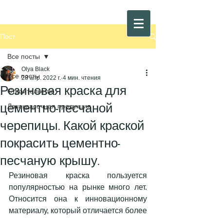
Пост
Все посты
Olya Black
Все посты
28 апр. 2022 г.
4 мин. чтения
Резиновая краска для
Строительство
цементно-песчаной
Лакокрасочная продукция
черепицы. Какой краской
покрасить цементно-
песчаную крышу.
Резиновая краска пользуется 
популярностью на рынке много лет. 
Относится она к инновационному 
материалу, который отличается более 