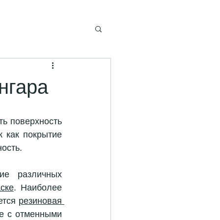
нгара
ть поверхность 
 как покрытие 
ость.
е различных 
ске
. Наиболее 
тся 
резиновая 
е с отменными 