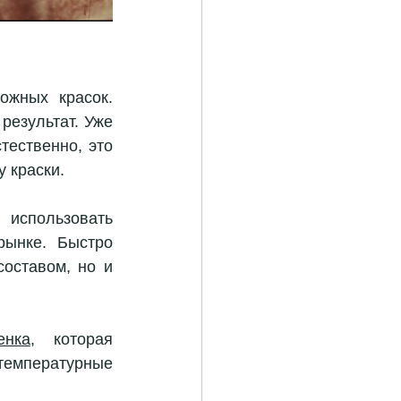
жных красок. 
езультат. Уже 
ественно, это 
 краски. 
, тогда стоит использовать 
ынке. Быстро 
оставом, но и 
енка
, которая 
емпературные 