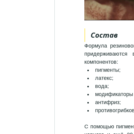
Состав
Формула резиново
придерживаются 
компонентов: 
пигменты;
латекс; 
вода; 
модификаторы 
антифриз;
противогрибко
С помощью пигмент