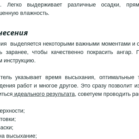
в. Легко выдерживает различные осадки, прям
шенную влажность. 
несения
ия  выделяется некоторыми важными моментами и о
 заранее, чтобы качественно покрасить ангар. П
м инструкцию.
тель указывает время высыхания, оптимальные т
ения работ и многое другое. Это сразу позволит из
иться
 идеального результата
ерхности;
товки; 
аски; 
 на высыхание; 