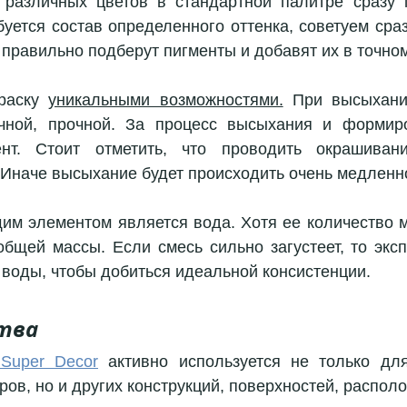
различных цветов в стандартной палитре сразу п
уется состав определенного оттенка, советуем сразу
правильно подберут пигменты и добавят их в точном
раску 
уникальными возможностями.
 При высыхании
ичной, прочной. За процесс высыхания и формиро
ент. Стоит отметить, что проводить окрашиван
 Иначе высыхание будет происходить очень медленно
м элементом является вода. Хотя ее количество м
бщей массы. Если смесь сильно загустеет, то эксп
воды, чтобы добиться идеальной консистенции. 
тва
 Super Decor
 активно используется не только для
ов, но и других конструкций, поверхностей, располо