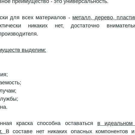
вное преимущество - это универсальность. 
ски для всех материалов - 
металл, дерево, пластик
ктически никаких нет, достаточно внимательн
производителя. 
муществ выделим:
ия;
аемость; 
лучам; 
лужбы; 
на. 
нная краска способна оставаться 
в идеальном 
. 
В составе нет никаких опасных компонентов и