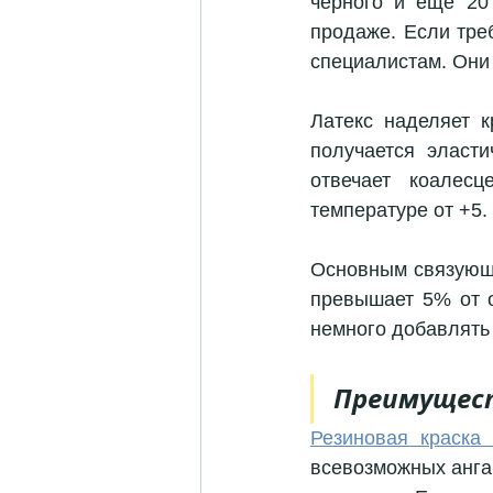
черного и ещё 20 
продаже. Если треб
специалистам. Они 
Латекс наделяет к
получается эласт
отвечает коалесц
температуре от +5.
Основным связующи
превышает 5% от о
немного добавлять 
Преимущес
Резиновая краска
всевозможных ангар