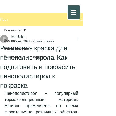
Пост
Все посты
ivan Utkin
Все посты
26 июн. 2022 г.
4 мин. чтения
Резиновая краска для
Строительство
пенополистирола. Как
Лакокрасочная продукция
подготовить и покрасить
пенополистирол к
покраске.
Пенополистирол
 – популярный 
термоизоляционный материал. 
Активно применяется во время 
строительства различных объектов. 