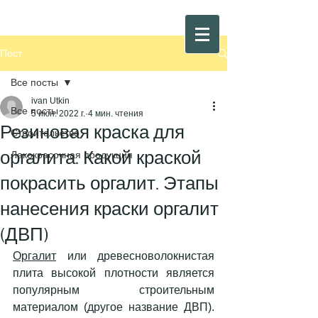
Пост
Все посты
ivan Utkin
Все посты
5 июн. 2022 г.
4 мин. чтения
Резиновая краска для
Строительство
оргалита. Какой краской
Лакокрасочная продукция
покрасить оргалит. Этапы
нанесения краски оргалит
(ДВП)
Оргалит
 или древесноволокнистая 
плита высокой плотности является 
популярным строительным 
материалом (другое название ДВП). 