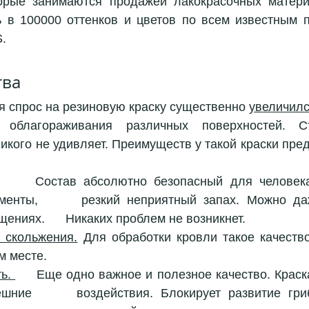
орые занимаются продажей лакокрасочных материа
ь в 100000 оттенков и цветов по всем известным п
S.
ва 
я спрос на резиновую краску существенно 
увеличил
 облагораживания различных поверхностей. Ст
икого не удивляет. Преимуществ у такой краски пред
     Состав абсолютно безопасный для человека.
менты,      резкий неприятный запах. Можно даж
ениях.      Никаких проблем не возникнет. 
т скольжения.
 Для обработки кровли такое качество на
 месте. 
ь. 
     Еще одно важное и полезное качество. Краск
шние      воздействия. Блокирует развитие гриб