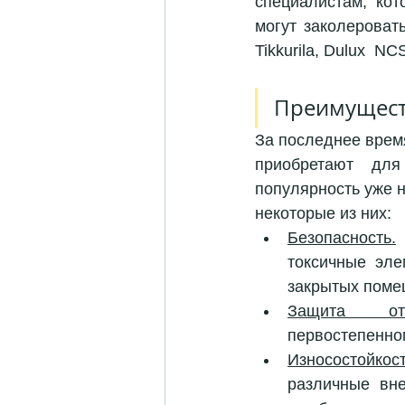
специалистам, кот
могут заколероват
Tikkurila, Dulux  NC
Преимущест
За последнее врем
приобретают для
популярность уже н
некоторые из них: 
Безопасность.
 
токсичные эле
закрытых помещ
Защита      о
первостепенном
Износостойкост
различные вне