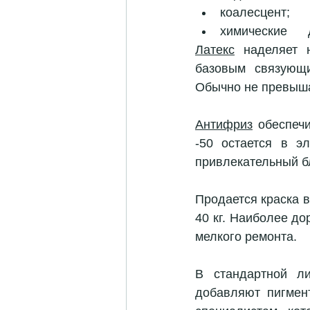
коалесцент; 
химические     
Латекс
 наделяет 
базовым связующи
Обычно не превыша
Антифриз
 обеспеч
-50 остается в э
привлекательный бл
Продается краска в
40 кг. Наиболее до
мелкого ремонта. 
В стандартной ли
добавляют пигмент