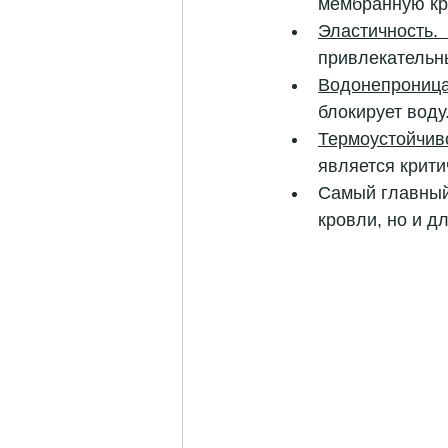
мембранную кро
Эластичность.
привлекательны
Водонепроница
блокирует воду.
Термоустойчив
является крити
Самый главный
кровли, но и д