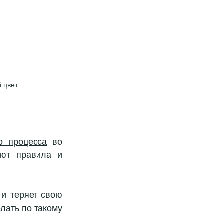
 цвет
го процесса
 во 
ют правила и 
и теряет свою 
ать по такому 