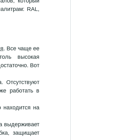
лов, который 
алитрам: RAL, 
ся
. Все чаще ее 
оль высокая 
остаточно. Вот 
 Отсутствуют 
е работать в 
ходится на      
а выдерживает 
ка, защищает 