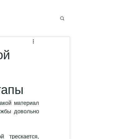
ой
тапы
акой материал 
жбы довольно 
трескается, 