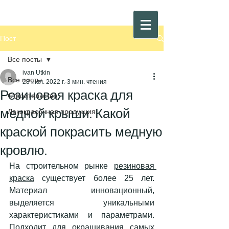
Пост
Все посты
ivan Utkin
Все посты
28 июл. 2022 г.
3 мин. чтения
Резиновая краска для
Строительство
медной крыши. Какой
Лакокрасочная продукция
краской покрасить медную
кровлю.
На строительном рынке 
резиновая 
краска
 существует более 25 лет. 
Материал инновационный, 
выделяется уникальными 
характеристиками и параметрами. 
Подходит для окрашивания самых 