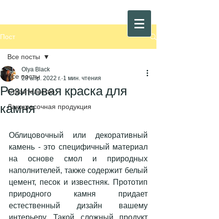
Пост
Все посты
Olya Black
Все посты
28 апр. 2022 г.
1 мин. чтения
Резиновая краска для
Строительство
камня
Лакокрасочная продукция
Облицовочный или декоративный 
камень - это специфичный материал 
на основе смол и природных 
наполнителей, также содержит белый 
цемент, песок и известняк. Прототип 
природного камня придает 
естественный дизайн вашему 
интерьеру. Такой сложный продукт 