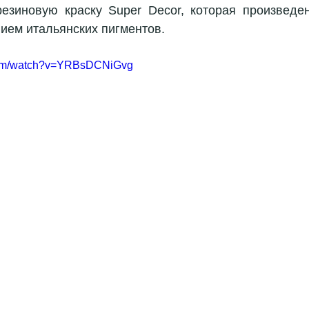
зиновую краску Super Decor, которая произведен
ием итальянских пигментов.
.com/watch?v=YRBsDCNiGvg