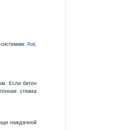
 системам: 
Ral
, 
м. Если бетон 
онная стяжка 
ощи наждачной 