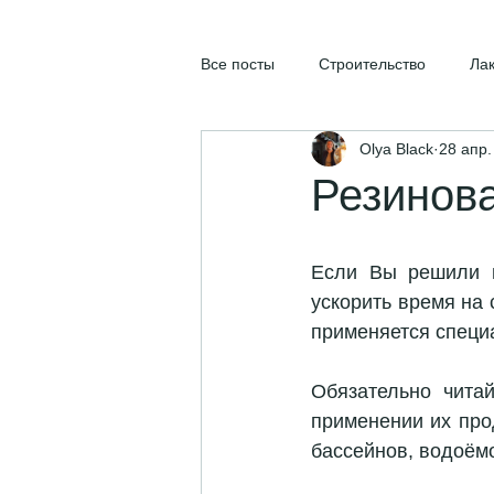
Все посты
Строительство
Ла
Olya Black
28 апр.
Резинова
Если Вы решили п
ускорить время на 
применяется специ
Обязательно чита
применении их про
бассейнов, водоём