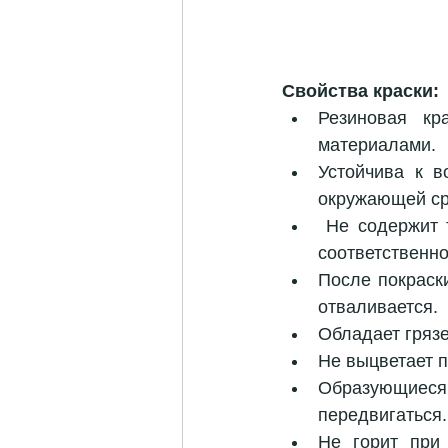
Свойства краски:
Резиновая кр
материалами.  
Устойчива к в
окружающей ср
 Не содержит токсичных веществ, потому что изготовлена на основе латекса и 
соответственно
После покраски
отваливается.  
Обладает гряз
Не выцветает п
Образующиеся 
передвигаться.
Не горит при 