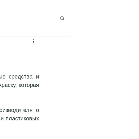
е средства и 
аску, которая 
изводителя о 
и пластиковых 