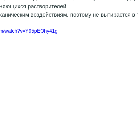
няющихся растворителей.  
ханическим воздействиям, поэтому не вытирается в т
com/watch?v=Y95pEOhy41g