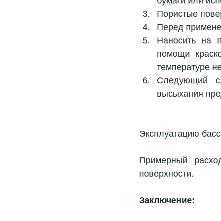
бумаги или ис
Пористые повер
Перед примене
Наносить на п
помощи краско
температуре не
Следующий сл
высыхания пред
Эксплуатацию бассе
Примерный расхо
поверхности.
Заключение: