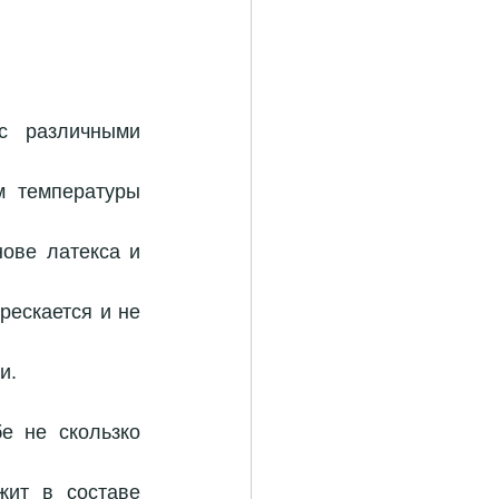
с различными 
 температуры 
 
ескается и не 
.  
 не скользко 
ит в составе 