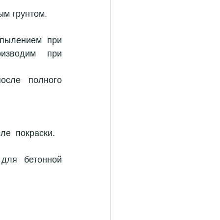
м грунтом.  
пылением при 
зводим  при  
сле полного 
ле  покраски.
для бетонной 