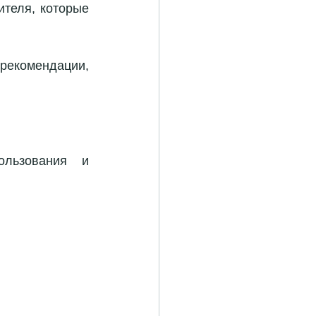
теля, которые 
екомендации, 
льзования и 